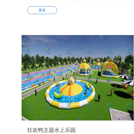
木、秋千、蹦床等设施，既能让孩子们感受到运动的快
更多
乐，又能有效锻炼他们的手脚协调和平衡能力。越来越
多的主题乐园的呈现也丰富了游玩的乐趣。多样的玩法
深受大小游客的喜欢。
狂欢鸭主题水上乐园