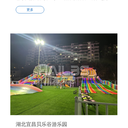
客提供了一个充满欢乐与刺激的休闲度假胜地。在未来
更多
的发展过程中，主题网红乐园将继续与时俱进，为广大
游客带来更多惊喜。
湖北宜昌贝乐谷游乐园