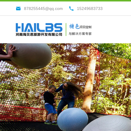
878255445@qq.com
15249683733