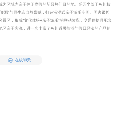
成为区域内亲子休闲度假的新晋热门目的地。乐园坐落于务川核
凉资源”与原生态自然禀赋，打造沉浸式亲子游乐空间。周边紧邻
名景区，形成“文化体验+亲子游乐”的联动效应，交通便捷且配套
地区亲子客流，进一步丰富了务川避暑旅游与假日经济的产品矩
在线聊天