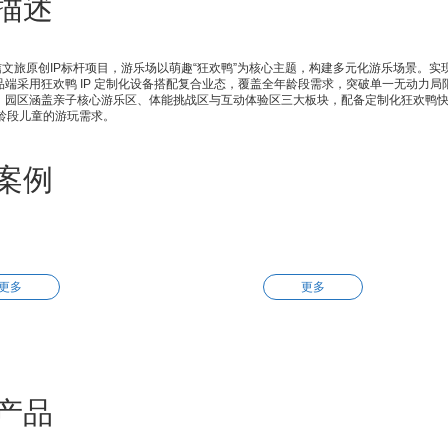
描述
旅原创IP标杆项目，游乐场以萌趣“狂欢鸭”为核心主题，构建多元化游乐场景。实现
品端采用狂欢鸭 IP 定制化设备搭配复合业态，覆盖全年龄段需求，突破单一无动力局
。园区涵盖亲子核心游乐区、体能挑战区与互动体验区三大板块，配备定制化狂欢鸭快
年龄段儿童的游玩需求。
案例
更多
更多
产品