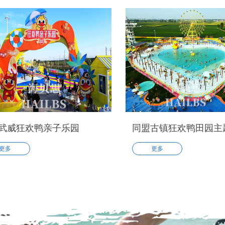
武威狂欢鸭亲子乐园
同盟古镇狂欢鸭田园主
更多
更多