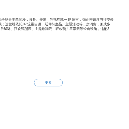
全场景主题沉浸，设备、美陈、导视均统一 IP 语言，强化辨识度与社交传
限；运营端依托 IP 流量自驱，延伸衍生品、主题活动等二次消费，形成多
乐星球、狂欢鸭蹦床、主题蹦蹦云、狂欢鸭儿童溜索等经典设施，适配3-
更多