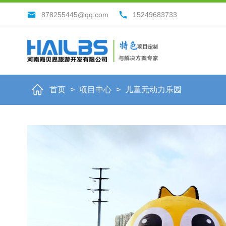
878255445@qq.com
15249683733
首页
>
项目中心
>
儿童无动力乐园