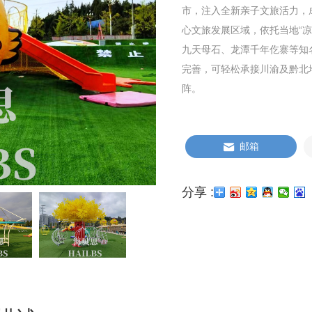
市，注入全新亲子文旅活力，
心文旅发展区域，依托当地“
九天母石、龙潭千年仡寨等知
完善，可轻松承接川渝及黔北
阵。
邮箱
分享 :