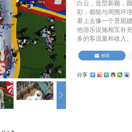
白云，造型新颖，
彩，都能与周围环
看上去像一个景观
他游乐设施相互补
多的客流量和收入
邮箱
分享 :