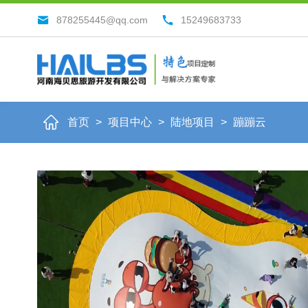
878255445@qq.com
15249683733
首页
>
项目中心
>
陆地项目
>
蹦蹦云