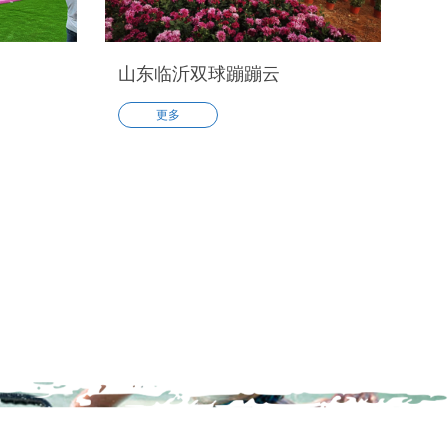
山东临沂双球蹦蹦云
更多