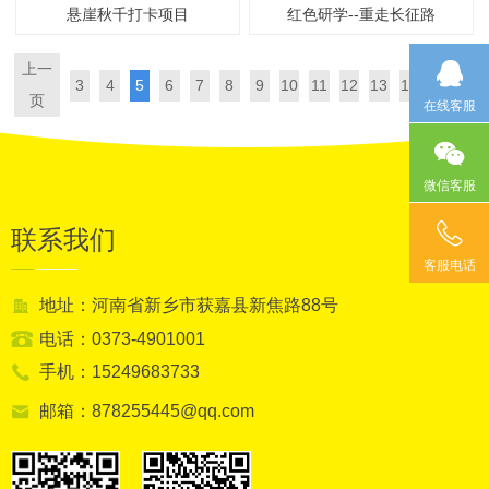
悬崖秋千打卡项目
红色研学--重走长征路
上一
下一
3
4
5
6
7
8
9
10
11
12
13
14
页
页
在线客服
微信客服
联系我们
客服电话
地址：河南省新乡市获嘉县新焦路88号
电话：0373-4901001
手机：15249683733
邮箱：878255445@qq.com