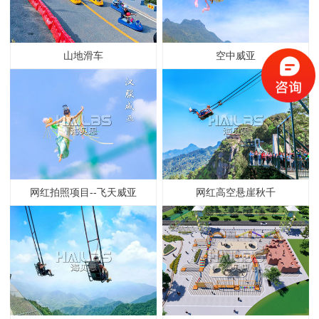
山地滑车
空中威亚
网红拍照项目--飞天威亚
网红高空悬崖秋千